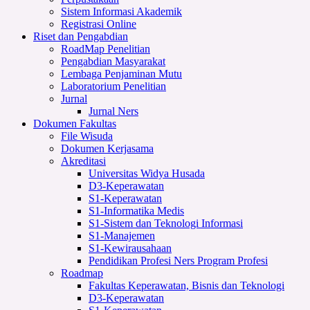
Sistem Informasi Akademik
Registrasi Online
Riset dan Pengabdian
RoadMap Penelitian
Pengabdian Masyarakat
Lembaga Penjaminan Mutu
Laboratorium Penelitian
Jurnal
Jurnal Ners
Dokumen Fakultas
File Wisuda
Dokumen Kerjasama
Akreditasi
Universitas Widya Husada
D3-Keperawatan
S1-Keperawatan
S1-Informatika Medis
S1-Sistem dan Teknologi Informasi
S1-Manajemen
S1-Kewirausahaan
Pendidikan Profesi Ners Program Profesi
Roadmap
Fakultas Keperawatan, Bisnis dan Teknologi
D3-Keperawatan