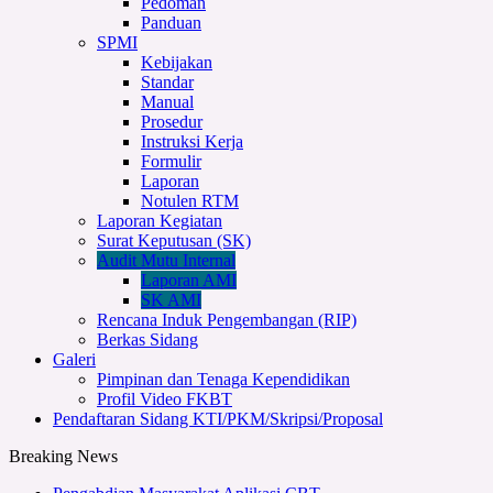
Pedoman
Panduan
SPMI
Kebijakan
Standar
Manual
Prosedur
Instruksi Kerja
Formulir
Laporan
Notulen RTM
Laporan Kegiatan
Surat Keputusan (SK)
Audit Mutu Internal
Laporan AMI
SK AMI
Rencana Induk Pengembangan (RIP)
Berkas Sidang
Galeri
Pimpinan dan Tenaga Kependidikan
Profil Video FKBT
Pendaftaran Sidang KTI/PKM/Skripsi/Proposal
Breaking News