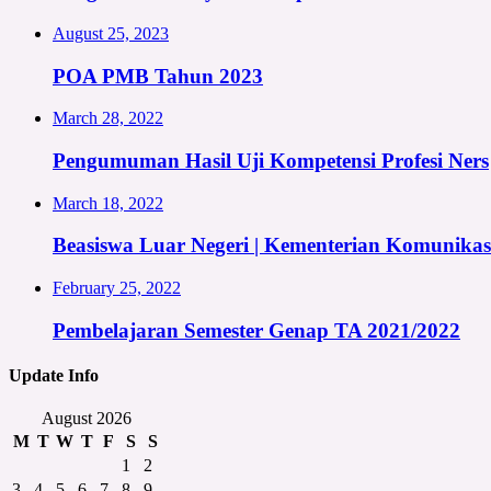
August 25, 2023
POA PMB Tahun 2023
March 28, 2022
Pengumuman Hasil Uji Kompetensi Profesi Ners
March 18, 2022
Beasiswa Luar Negeri | Kementerian Komunikas
February 25, 2022
Pembelajaran Semester Genap TA 2021/2022
Update Info
August 2026
M
T
W
T
F
S
S
1
2
3
4
5
6
7
8
9