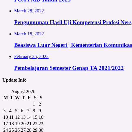
March 28, 2022
Pengumuman Hasil Uji Kompetensi Profesi Ners
March 18, 2022
Beasiswa Luar Negeri | Kementerian Komunikas
February 25, 2022
Pembelajaran Semester Genap TA 2021/2022
Update Info
August 2026
M
T
W
T
F
S
S
1
2
3
4
5
6
7
8
9
10
11
12
13
14
15
16
17
18
19
20
21
22
23
24
25
26
27
28
29
30