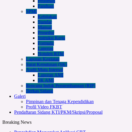
Pedoman
Panduan
SPMI
Kebijakan
Standar
Manual
Prosedur
Instruksi Kerja
Formulir
Laporan
Notulen RTM
Laporan Kegiatan
Surat Keputusan (SK)
Audit Mutu Internal
Laporan AMI
SK AMI
Rencana Induk Pengembangan (RIP)
Berkas Sidang
Galeri
Pimpinan dan Tenaga Kependidikan
Profil Video FKBT
Pendaftaran Sidang KTI/PKM/Skripsi/Proposal
Breaking News