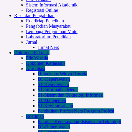
Sistem Informasi Akademik
Registrasi Online
Riset dan Pengabdian
RoadMap Penelitian
Pengabdian Masyarakat
Lembaga Penjaminan Mutu
Laboratorium Penelitian
Jurnal
Jurnal Ners
Dokumen Fakultas
File Wisuda
Dokumen Kerjasama
Akreditasi
Universitas Widya Husada
D3-Keperawatan
S1-Keperawatan
S1-Informatika Medis
S1-Sistem dan Teknologi Informasi
S1-Manajemen
S1-Kewirausahaan
Pendidikan Profesi Ners Program Profesi
Roadmap
Fakultas Keperawatan, Bisnis dan Teknologi
D3-Keperawatan