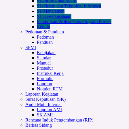
S1-Informatika Medis
S1-Sistem dan Teknologi Informasi
S1-Manajemen
S1-Kewirausahaan
Pendidikan Profesi Ners Program Profesi
Rennip
Pedoman & Panduan
Pedoman
Panduan
SPMI
Kebijakan
Standar
Manual
Prosedur
Instruksi Kerja
Formulir
Laporan
Notulen RTM
Laporan Kegiatan
Surat Keputusan (SK)
Audit Mutu Internal
Laporan AMI
SK AMI
Rencana Induk Pengembangan (RIP)
Berkas Sidang