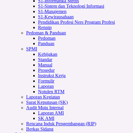
S1-Informatika Medis
S1-Sistem dan Teknologi Informasi
S1-Manajemen
S1-Kewirausahaan
Pendidikan Profesi Ners Program Profesi
Rennip
Pedoman & Panduan
Pedoman
Panduan
SPMI
Kebijakan
Standar
Manual
Prosedur
Instruksi Kerja
Formulir
Laporan
Notulen RTM
Laporan Kegiatan
Surat Keputusan (SK)
Audit Mutu Internal
Laporan AMI
SK AMI
Rencana Induk Pengembangan (RIP)
Berkas Sidang